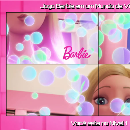
Jogo Barbie em um Mundo de V
Você esta no Nível 1